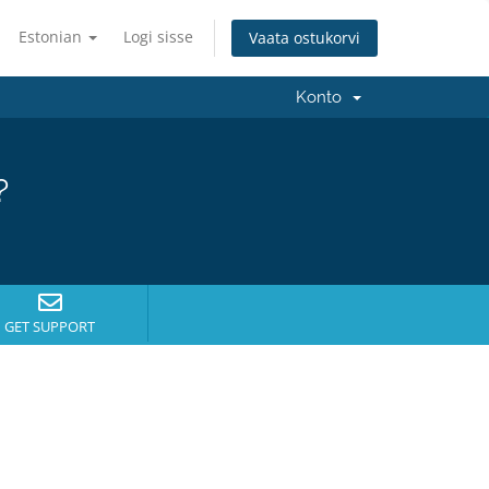
Estonian
Logi sisse
Vaata ostukorvi
Konto
?
GET SUPPORT