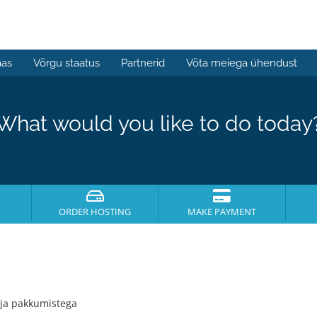
aas
Võrgu staatus
Partnerid
Võta meiega ühendust
What would you like to do today
ORDER HOSTING
MAKE PAYMENT
e ja pakkumistega