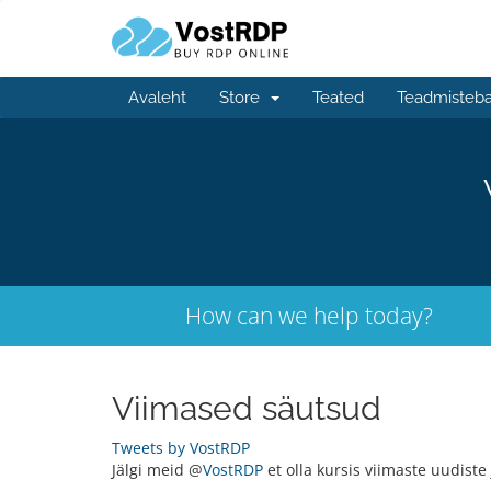
Avaleht
Store
Teated
Teadmisteb
How can we help today?
Viimased säutsud
Tweets by VostRDP
Jälgi meid @
VostRDP
et olla kursis viimaste uudist