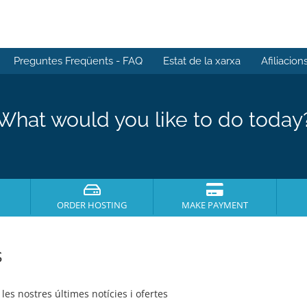
Preguntes Freqüents - FAQ
Estat de la xarxa
Afiliacion
What would you like to do today
ORDER HOSTING
MAKE PAYMENT
s
es nostres últimes notícies i ofertes