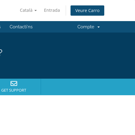
Català
Entrada
Veure Carro
s
Contacti'ns
Compte
?
GET SUPPORT