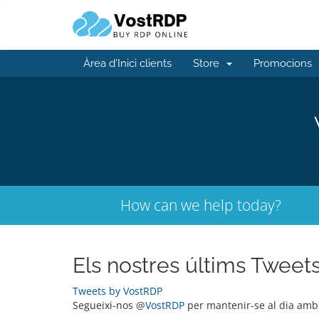
Àrea d'Inici clients
Store
Promocions
How can we help today?
Els nostres últims Tweet
Tweets by VostRDP
Segueixi-nos @
VostRDP
per mantenir-se al dia amb l